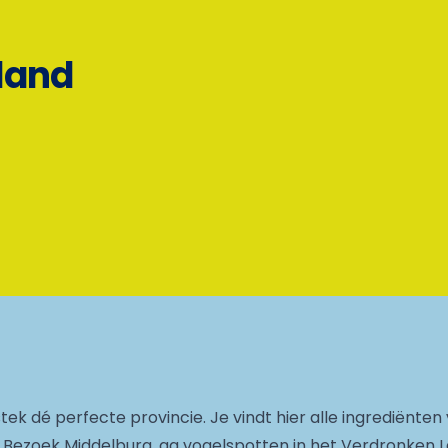
eland
stek dé perfecte provincie. Je vindt hier alle ingrediënten 
id. Bezoek Middelburg, ga vogelspotten in het Verdronken