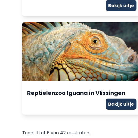
Bekijk uitje
Reptielenzoo Iguana in Vlissingen
Bekijk uitje
Toont
1
tot
6
van
42
resultaten