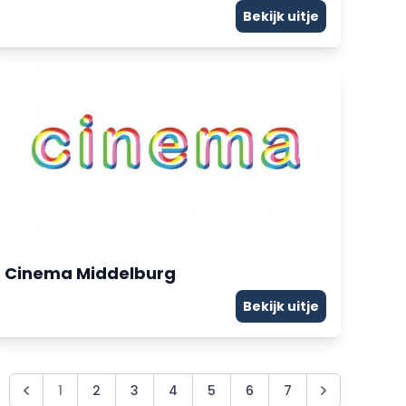
Bekijk uitje
Cinema Middelburg
Bekijk uitje
1
2
3
4
5
6
7